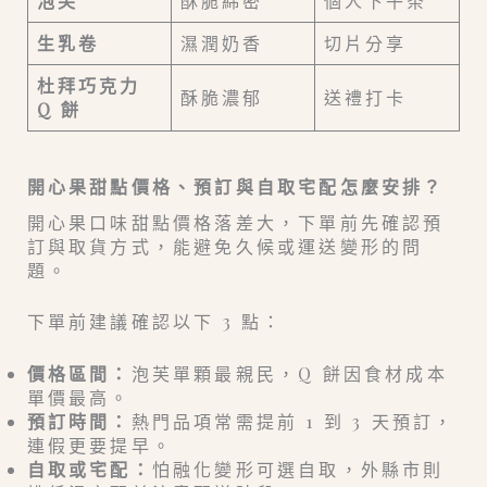
泡芙
酥脆綿密
個人下午茶
生乳卷
濕潤奶香
切片分享
杜拜巧克力
酥脆濃郁
送禮打卡
Q 餅
開心果甜點價格、預訂與自取宅配怎麼安排？
開心果口味甜點價格落差大，下單前先確認預
訂與取貨方式，能避免久候或運送變形的問
題。
下單前建議確認以下 3 點：
價格區間：
泡芙單顆最親民，Q 餅因食材成本
單價最高。
預訂時間：
熱門品項常需提前 1 到 3 天預訂，
連假更要提早。
自取或宅配：
怕融化變形可選自取，外縣市則