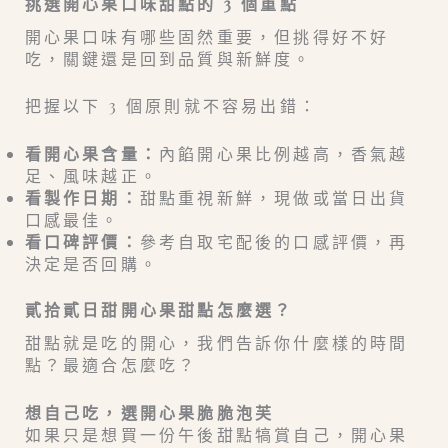
挑選開心果口味甜點的 3 個重點
開心果口味有哪些固然重要，但挑得好不好
吃，關鍵還是回到品質與新鮮度。
把握以下 3 個原則就不容易出錯：
看開心果含量：
內餡開心果比例越高，香氣越
足、風味越正。
看製作日期：
甜點重視新鮮，現做或當日出貨
口感最佳。
看口碑評價：
參考自取宅配後的口感評價，再
決定是否回購。
貳拾貳日甜開心果甜點怎麼選？
甜點就是吃的開心，我們告訴你什麼樣的時間
點？最適合怎麼吃？
想自己吃，選開心果脆脆泡芙
如果只是想買一份午後甜點犒賞自己，開心果