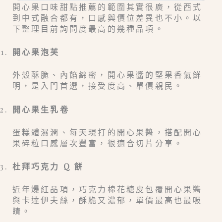
開心果口味甜點推薦的範圍其實很廣，從西式
到中式融合都有，口感與價位差異也不小。以
下整理目前詢問度最高的幾種品項。
開心果泡芙
外殼酥脆、內餡綿密，開心果醬的堅果香氣鮮
明，是入門首選，接受度高、單價親民。
開心果生乳卷
蛋糕體濕潤、每天現打的開心果醬，搭配開心
果碎粒口感層次豐富，很適合切片分享。
杜拜巧克力 Q 餅
近年爆紅品項，巧克力棉花糖皮包覆開心果醬
與卡達伊夫絲，酥脆又濃郁，單價最高也最吸
睛。