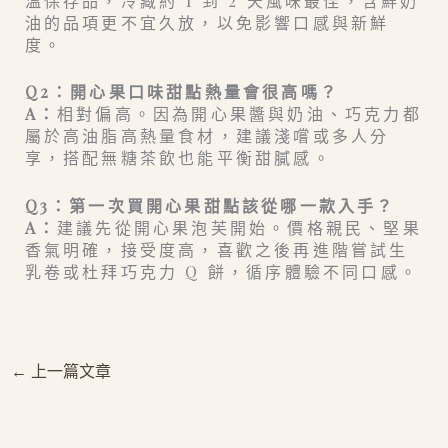
溫保存品，冷藏約 1 到 2 天風味最佳，含鮮奶
油的品項更不宜久放，以免影響口感與新鮮
度。
Q2：開心果口味甜點熱量會很高嗎？
A：
相對偏高。因為開心果醬與奶油、巧克力都
屬於高油脂高熱量食材，建議淺嚐或多人分
享，搭配無糖茶飲也能平衡甜膩感。
Q3：第一次買開心果甜點該從哪一款入手？
A：
建議先從開心果泡芙開始。價格親民、堅果
香氣明確，接受度高，喜歡之後再進階嘗試生
乳卷或杜拜巧克力 Q 餅，循序體驗不同口感。
←
上一篇文章