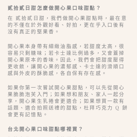
貳拾貳日甜怎麼做開心果口味甜點？
在 貳拾貳日甜，我們做開心果甜點時，最在意
的不僅在於外觀好看、好拍，更在乎入口後有
沒有真正的堅果香。
開心果本身帶有細緻油脂感，若甜度太高，很
容易只剩糖味；若卡士達比例過多，又會蓋掉
開心果原本的香味。因此，我們會把甜度壓得
更收斂，讓開心果的濃郁感、卡士達的滑順口
感與外皮的酥脆感，各自保有存在感。
如果你第一次嘗試開心果甜點，可以先從開心
果脆脆泡芙入門；如果想和朋友、家人一起分
享，開心果生乳捲會更適合；如果想買一款有
話題、適合拍照送禮的甜點，杜拜巧克力 Q 餅
會更有記憶點。
台北開心果口味甜點哪裡買？