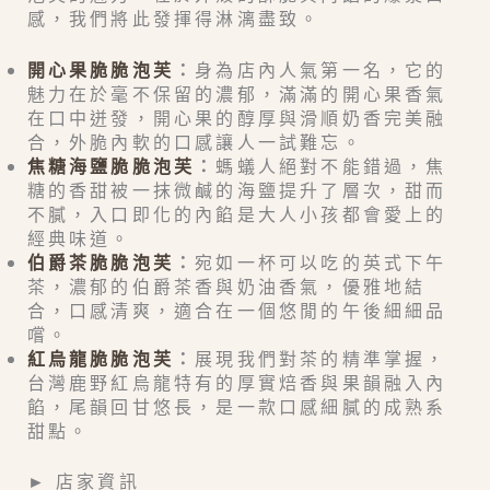
感，我們將此發揮得淋漓盡致。
開心果脆脆泡芙
：
身為店內人氣第一名，它的
魅力在於毫不保留的濃郁，滿滿的開心果香氣
在口中迸發，開心果的醇厚與滑順奶香完美融
合，外脆內軟的口感讓人一試難忘。
焦糖海鹽脆脆泡芙
：
螞蟻人絕對不能錯過，焦
糖的香甜被一抹微鹹的海鹽提升了層次，甜而
不膩，入口即化的內餡是大人小孩都會愛上的
經典味道。
伯爵茶脆脆泡芙
：
宛如一杯可以吃的英式下午
茶，濃郁的伯爵茶香與奶油香氣，優雅地結
合，口感清爽，適合在一個悠閒的午後細細品
嚐。
紅烏龍脆脆泡芙
：
展現我們對茶的精準掌握，
台灣鹿野紅烏龍特有的厚實焙香與果韻融入內
餡，尾韻回甘悠長，是一款口感細膩的成熟系
甜點。
►
店家資訊