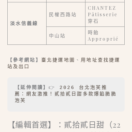
CHANTEZ
民權西路站
Pâtisserie
穿石
淡水信義線
時飴
中山站
Approprié
【參考網站】
臺北捷運地圖
、
用地址查找捷運
站及出口
【延伸閱讀】
👉 
2026 台北泡芙推
薦：網友激推！貳拾貳日甜多款爆餡脆脆
泡芙
【編輯首選】：貳拾貳日甜（22