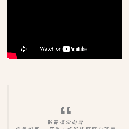
新春禮盒開賣
馬年限定 – 茶香、堅果與可可的華麗