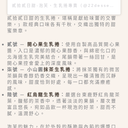
貳拾貳日甜-泡芙、生乳捲專賣（@22dessert_studio）分享的貼文
貳拾貳日甜的生乳捲，堪稱是獻給味蕾的交響
樂，3 款經典口味各有千秋，交織出獨特的甜
蜜樂章。
貳號 —
開心果生乳捲
：
使用自製高品質開心果
醬，入口是濃郁的開心果醇香，與綿密化口的
北海道生乳完美結合，尾韻帶著一絲回甘，是
開心果控會愛上的深度風味。
柒號 — 小山園
抹茶生乳捲
：
將抹茶獨有的微苦
茶韻與香醇奶香交織，呈現出一種清雅而沉靜
的風味，甜度恰到好處，每一口都充滿療癒
感。
陸號 —
紅烏龍生乳捲
：
嚴選台東鹿野紅烏龍茶
葉，馥郁的茶香中，透著淡淡的果韻，層次豐
富且悠長，宛如品飲一杯現泡的好茶，甜而不
膩，溫潤舒心。
泡芙的魅力，在於外殼的酥脆與內餡的爆漿口