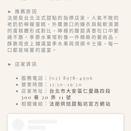
► 推薦原因
法朋是台北法式甜點的指標店家。人氣不敗的
老奶奶檸檬蛋糕，外層脆口的糖衣與鬆軟濕潤
的蛋糕體形成對比，檸檬的酸甜清香在口中縈
繞不散。季節水果塔則像一件精緻的藝術品，
酥脆塔皮上鋪滿當季水果與滑順卡士達，每一
口都是味蕾的盛宴。
► 店家資訊
服務電話：(02) 8978-4996
營業時間：11:30–19:30
店家地址：
台北市大安區仁愛路四段
300 巷 20 弄 11 號
相關連結：
法朋烘焙甜點坊官方網站