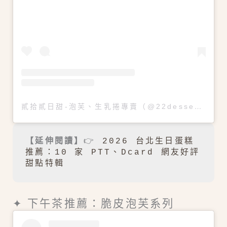
貳拾貳日甜-泡芙、生乳捲專賣（@22dessert_studio）分享的貼文
【延伸閱讀】
👉 
2026 台北生日蛋糕
推薦：10 家 PTT、Dcard 網友好評
甜點特輯
✦ 下午茶推薦：脆皮泡芙系列