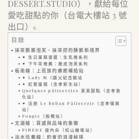
DESSERT.STUDIO），獻給每位
愛吃甜點的你（台電大樓站 3 號
出口）
6
目錄
抹茶脆脆泡芙，抹茶控的酥脆新境界
✦ 生日蛋糕首選：生乳捲系列
✦ 下午茶推薦：脆皮泡芙系列
板南線：上班族的療癒補給站
✦ Lady M（國父紀念館站
✦ 紅葉蛋糕（忠孝新生站）
Quelques pâtisseries 某某甜點（忠孝敦
化站）
✦ 法朋 Le Ruban Pâtisserie（忠孝復興
站）
Ponpie（板橋站）
文湖線：質感與品味的象徵
PINEDE 彼內朵（松山機場站）
淡水信義線：約會的浪漫秘境