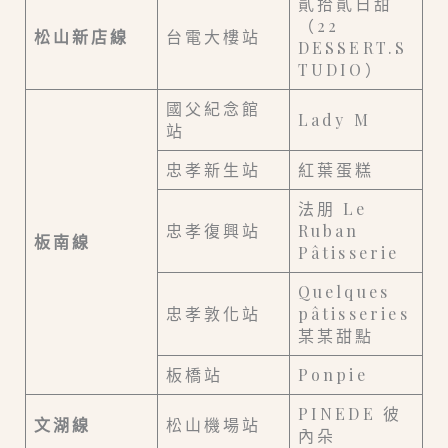
貳拾貳日甜
（22
松山新店線
台電大樓站
DESSERT.S
TUDIO）
國父紀念館
Lady M
站
忠孝新生站
紅葉蛋糕
法朋 Le
忠孝復興站
Ruban
板南線
Pâtisserie
Quelques
忠孝敦化站
pâtisseries
某某甜點
板橋站
Ponpie
PINEDE 彼
文湖線
松山機場站
內朵