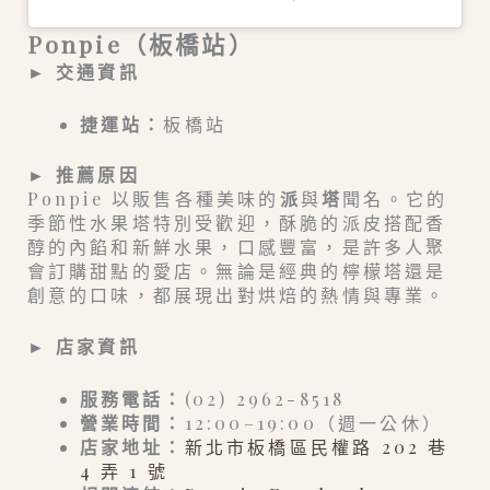
Ponpie（板橋站）
► 交通資訊
捷運站：
板橋站
► 推薦原因
Ponpie 以販售各種美味的
派
與
塔
聞名。它的
季節性水果塔特別受歡迎，酥脆的派皮搭配香
醇的內餡和新鮮水果，口感豐富，是許多人聚
會訂購甜點的愛店。無論是經典的檸檬塔還是
創意的口味，都展現出對烘焙的熱情與專業。
► 店家資訊
服務電話：
(02) 2962-8518
營業時間：
12:00–19:00（週一公休）
店家地址：
新北市板橋區民權路 202 巷
4 弄 1 號