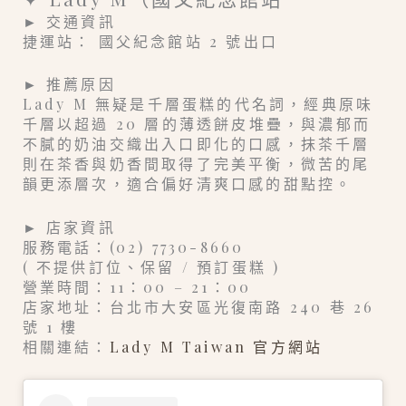
► 交通資訊
捷運站： 國父紀念館站 2 號出口
► 推薦原因
Lady M 無疑是千層蛋糕的代名詞，經典原味
千層以超過 20 層的薄透餅皮堆疊，與濃郁而
不膩的奶油交織出入口即化的口感，抹茶千層
則在茶香與奶香間取得了完美平衡，微苦的尾
韻更添層次，適合偏好清爽口感的甜點控。
► 店家資訊
服務電話：(02) 7730-8660
( 不提供訂位、保留 / 預訂蛋糕 )
營業時間：11：00 – 21：00
店家地址：台北市大安區光復南路 240 巷 26
號 1 樓
相關連結：
Lady M Taiwan 官方網站