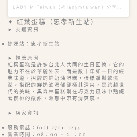
LADY M Taiwan（@ladymtaiwan）分享的貼文
✦ 紅葉蛋糕（忠孝新生站）
► 交通資訊
捷運站：忠孝新生站
► 推薦原因
紅葉蛋糕是許多台北人共同的生日回憶，它的
魅力不在於華麗外表，而是數十年如一日的經
典味道。招牌的鮮奶油蛋糕，蛋糕體鬆軟濕
潤，搭配的鮮奶油濃郁卻極其清爽，是跨越世
代的美味，黑森林蛋糕則在巧克力風味中點綴
著櫻桃的酸甜，濃郁中帶有清爽感。
► 店家資訊
服務電話：(02) 2701-1234
營業時間：08：00 – 21：00