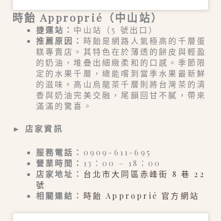
時飴 Approprié（中山站）
捷運站：
中山站（5 號出口）
推薦原因：
時飴是網路人氣極高的千層蛋
糕專賣店。其特色在於薄透的餅皮與輕盈
的奶油，堆疊出細緻柔和的口感。季節限
定的水果千層，總能嚐到當季水果最新鮮
的滋味。高山烏龍茶千層則將台灣茶的清
香與奶油完美交融，尾韻回甘不膩，帶來
滿滿的驚喜。
►
店家資訊
服務電話：
0909-611-695
營業時間：
13：00 – 18：00
店家地址：
台北市大同區赤峰街 8 巷 22
號
相關連結：
時飴 Approprié 官方網站